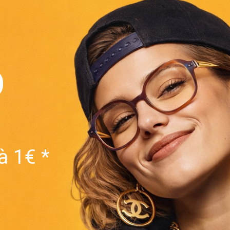
O
à 1€ *