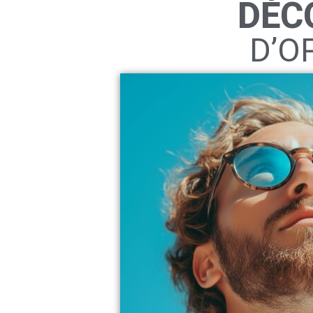
DÉC
D’O