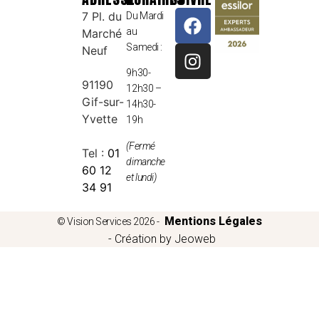
7 Pl. du
Du Mardi
au
Marché
Samedi :
Neuf
9h30-
91190
12h30 –
Gif-sur-
14h30-
Yvette
19h
(Fermé
Tel :
01
dimanche
60 12
et lundi)
34 91
Mentions Légales
© Vision Services 2026 -
- Création by Jeoweb