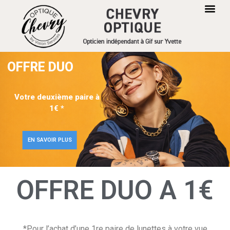
OFFRE DUO
Votre deuxième paire à
1€ *
EN SAVOIR PLUS
OFFRE DUO A 1€
*Pour l’achat d’une 1re paire de lunettes à votre vue