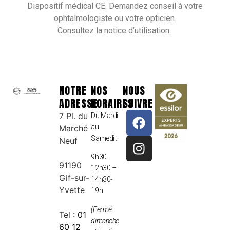
Dispositif médical CE. Demandez conseil à votre
ophtalmologiste ou votre opticien.
Consultez la notice d’utilisation.
NOTRE
NOS
NOUS
ADRESSE
HORAIRES
SUIVRE
7 Pl. du
Du Mardi
au
Marché
Samedi :
Neuf
9h30-
91190
12h30 –
Gif-sur-
14h30-
Yvette
19h
(Fermé
Tel :
01
dimanche
60 12